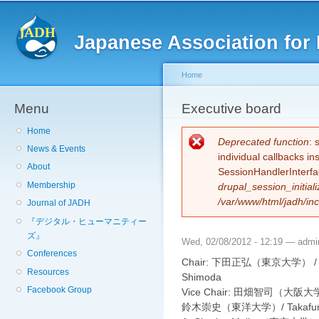
Sk
ma
Japanese Association for 
co
Home
Menu
You are here
Executive board
Home
Error message
Deprecated function
: 
News & Events
individual callbacks i
About
SessionHandlerInterfa
Membership
drupal_session_initiali
/var/www/html/jadh/inc
Journal of JADH
『デジタル・ヒューマニティー
ズ』
Wed, 02/08/2012 - 12:19 —
admi
Conferences
Chair: 下田正弘（東京大学） / M
Resources
Shimoda
Facebook Group
Vice Chair: 田畑智司（大阪大学） 
鈴木崇史（東洋大学）/ Takafumi