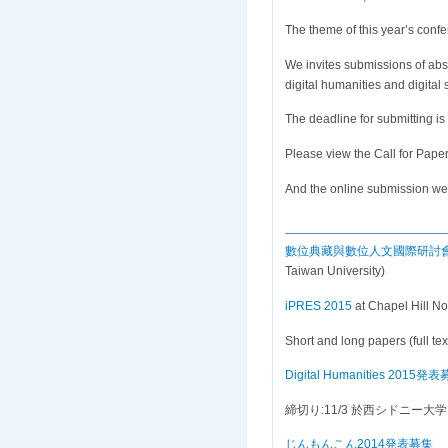
The theme of this year’s confe
We invites submissions of abs
digital humanities and digital 
The deadline for submitting is
Please view the Call for Paper
And the online submission web
數位典藏與數位人文國際研討會/ 6th Inter
Taiwan University)
iPRES 2015
at Chapel Hill No
Short and long papers (full te
Digital Humanities 2015発
締切り:11/3 於西シドニー大学
じんもんこん2014発表募集