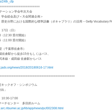
s/24th_cfp
=======================
ンテーション学会年次大会
学会総会及び＜大会関連企画＞
野における国際的な標準語彙（ボキャブラリ）の活用 -- Getty Vocabulary P
、17日（日）
（12:30 受付開始）
（11:00 受付開始）
堂（千葉県佐倉市）
佐倉駅から徒歩15分もしくはバス、
成田線 佐倉駅からバス
w.jads.org/news/2018/20180616-17.html
===========================================
究キックオフ・シンポジウム
創出」
:30-17:00
サーチセンター 多目的ルーム
.arc.ritsumei.ac.jp/lib/app/news/pc/002308.html