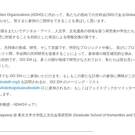
Humanities Organizations (ADHO) に代わって、私たちの初めての分科会(SIG)であるGlobal Out
てお知らせし、皆さまに参加のご招待をできることを喜ばしく思います。
得経済国をまたいでデジタル・アート、人文学、文化遺産の領域を扱う研究者や学生た
壁に対処することを目的とした有志による情報交換の場です。
は発見、共同体の形成、研究、そして支援です。特別なプロジェクトや催し、並びにプ
ェクト間、学会間の共同研究を促進することによって、参加者の相互補完的な強み
目的です。GO::DH は、多くの国や地域で研究がなされており、私たちは皆お互
ました。
も GO::DH にご参加いただけます。もしもこの新たな計画への参加に興味がござい
tlookdh.org/
) を訪問されるか、GO::DH のメーリング・リスト
n/listinfo/globaloutlookdh-1
) に参加されるか、もしくはフェイスブックかツイッタ
願いします。
ンド大学教授・ADHOチェア）
akagawa) @ 東京大学大学院人文社会系研究科 (Graduate School of Humanities and Sociol
------------------------------------------------------------------------------