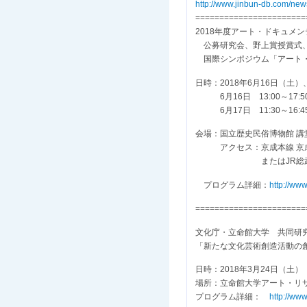
http://www.jinbun-db.com/new
=======================
2018年度アート・ドキュメ
公募研究会、野上賞授賞式、
国際シンポジウム「アート・歴史分
日時：2018年6月16日（土）
6月16日 13:00～17:50
6月17日 11:30～16:45
会場：国立歴史民俗博物館 講
アクセス：京成本線 京成
またはJR総武本線・
プログラム詳細：
http://ww
=======================
文化庁・立命館大学 共同研
「新たな文化芸術創造活動の
日時：2018年3月24日（土） 10
場所：立命館大学アート・リ
プログラム詳細：
http://www