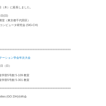
5日（木）に延長しました。
4日(日)
橋講堂（東京都千代田区）
ンピュータ研究会 (SIG-CH)
===========================================
ンテーション学会年次大会
-8日（日）
部5号館 5-109 教室
部5号館 5-301 教室
===========================================
anities (GO::DH)分科会