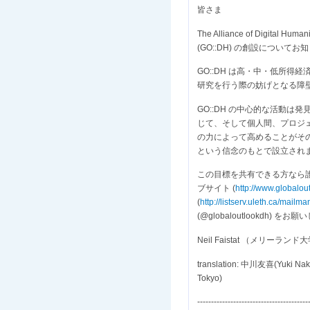
皆さま
The Alliance of Digital 
(GO::DH) の創設につい
GO::DH は高・中・低所
研究を行う際の妨げとなる障
GO::DH の中心的な活動
じて、そして個人間、プロジ
の力によって高めることがその
という信念のもとで設立され
この目標を共有できる方なら誰で
ブサイト (
http://www.globalou
(
http://listserv.uleth.ca/mailma
(@globaloutlookdh) をお
Neil Faistat （メリーラ
translation: 中川友喜(Yuki N
Tokyo)
----------------------------------------