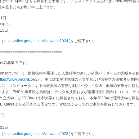
IEEE Xploreより公開される予定です。アブストラクトあるいはpaperの締め
報を是非ともお願い申し上げます。
31日
ウル市）
15日
ジ（
https://sites.google.com/view/pnc2024
)をご覧下さい。
=============================
申込み募集中です。
hborhood Consortium）は、情報技術を駆使した人文科学の新しい研究パラダイムの創
ttps://www.pnclink.org/
）。主に環太平洋地域の人文学および情報学の研究者が共同
もに、コンピュータによる情報資源の有効な利用・提供・流通・蓄積の実現を目指
います。PNCの重要性と貢献は、デジタル技術および情報技術に関わるコミュニテ
市立大学）と2013年（京都大学）に開催されており、本年2023年は琉球大学で開催
E Xploreより公開される予定です。皆様のふるってのご参加を期待しております。
5日
31日
ジ（
https://sites.google.com/view/pnc2023
)をご覧下さい。