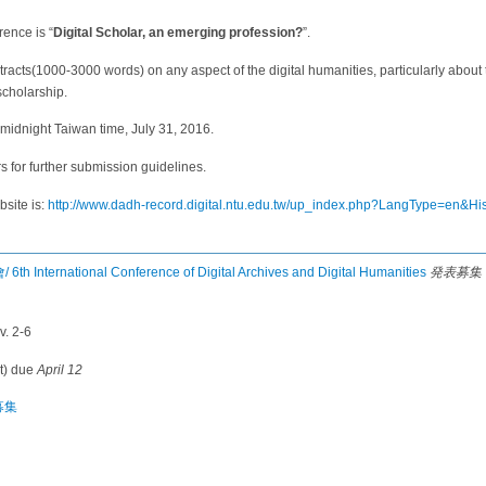
rence is “
Digital Scholar, an emerging profession?
”.
tracts(1000-3000 words) on any aspect of the digital humanities, particularly about
scholarship.
 midnight Taiwan time, July 31, 2016.
s for further submission guidelines.
site is:
http://www.dadh-record.digital.ntu.edu.tw/up_index.php?LangType=en&
national Conference of Digital Archives and Digital Humanities
発表募集 
v. 2-6
xt) due
April 12
表募集