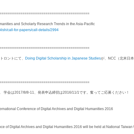
===========================================
umanities and Scholarly Research Trends in the Asia-Pacific
lish/call-for-papers/call-details/2994
===========================================
ナダ・トロントにて、
Doing Digital Scholarship in Japanese Studies
が、NCC（北米日
===========================================
学会は2017/8/8-11、
発表申込締切は2016/11/1
です。奮ってご応募ください！
rnational Conference of Digital Archives and Digital Humanities 2016
ce of Digital Archives and Digital Humanities 2016 will be held at National Taiwan 