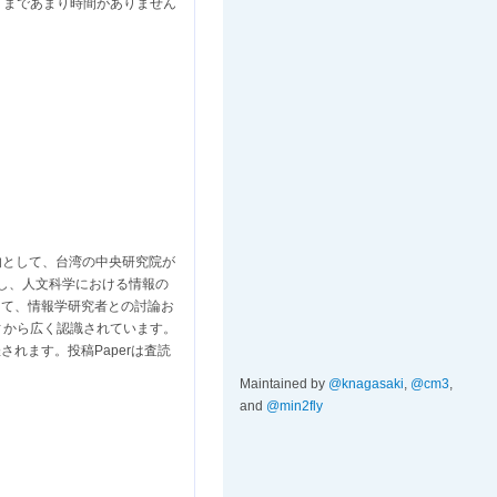
切りまであまり時間がありません
成を目的として、台湾の中央研究院が
し、人文科学における情報の
して、情報学研究者との討論お
ィから広く認識されています。
されます。投稿Paperは査読
Maintained by
@knagasaki
,
@cm3
,
and
@min2fly