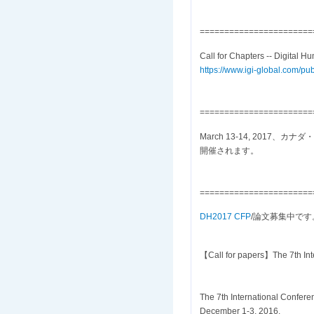
=======================
Call for Chapters -- Digital H
https://www.igi-global.com/pub
=======================
March 13-14, 2017、カ
開催されます。
=======================
DH2017 CFP
/論文募集中です。 
【Call for papers】The 7th Inte
The 7th International Conferen
December 1-3, 2016.