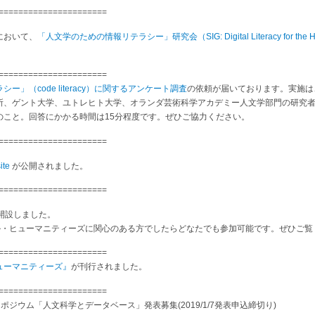
======================
会において、
「人文学のための情報リテラシー」研究会（SIG: Digital Literacy for the Hu
======================
」（code literacy）に関するアンケート調査
の依頼が届いております。実施は
所、ゲント大学、ユトレヒト大学、オランダ芸術科学アカデミー人文学部門の研究
のこと。回答にかかる時間は15分程度です。ぜひご協力ください。
======================
ite
が公開されました。
======================
開設しました。
タル・ヒューマニティーズに関心のある方でしたらどなたでも参加可能です。ぜひご覧
======================
ューマニティーズ』
が刊行されました。
======================
ンポジウム「人文科学とデータベース」発表募集(2019/1/7発表申込締切り)