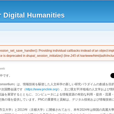
Skip to
main
 Digital Humanities
content
e
session_set_save_handler(): Providing individual callbacks instead of an object im
ce is deprecated in
drupal_session_initialize()
(line
245
of
/var/www/html/jadh/inclu
nweb
集中です。
hborhood Consortium）は、情報技術を駆使した人文科学の新しい研究パラダイムの創成を
年次国際会議です（
https://www.pnclink.org/
）。主に環太平洋地域の人文学および情
法論を展望するとともに、コンピュータによる情報資源の有効な利用・提供・流通
交換の場を提供しています。PNCの重要性と貢献は、デジタル技術および情報技術
市立大学）と2013年（京都大学）に開催されており、本年2024年は韓国の高麗大學