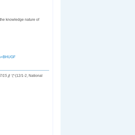
 the knowledge nature of
His=BHUGF
7/15まで
(12/1-2, National