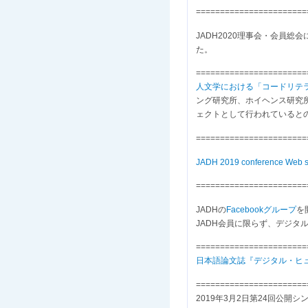
=======================
JADH2020理事会・会員総
た。
=======================
人文学における「コードリテラシー
ング研究所、ホイヘンス研究
ェクトとして行われていると
=======================
JADH 2019 conference Web s
=======================
JADHの
Facebookグループ
を
JADH会員に限らず、デジ
=======================
日本語論文誌『デジタル・ヒ
=======================
2019年3月2日第24回公開シ