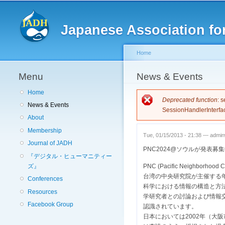
Japanese Association for
Home
Menu
You are here
News & Events
Home
Error messag
Deprecated function
: 
News & Events
SessionHandlerInterfa
About
Membership
Tue, 01/15/2013 - 21:38 —
admi
Journal of JADH
PNC2024@ソウルが発表募
『デジタル・ヒューマニティー
ズ』
PNC (Pacific Neig
台湾の中央研究院が主催する
Conferences
科学における情報の構造と方
Resources
学研究者との討論および情報
Facebook Group
認識されています。
日本においては2002年（大阪