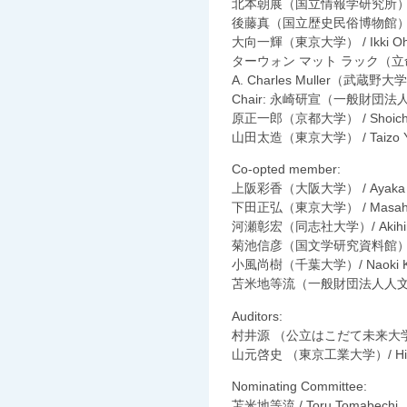
北本朝展（国立情報学研究所） / As
後藤真（国立歴史民俗博物館）/ Ma
大向一輝（東京大学） / Ikki Oh
ターウォン マット ラック（立命館
A. Charles Muller（武蔵野大
Chair: 永崎研宣（一般財団法人人文
原正一郎（京都大学） / Shoichir
山田太造（東京大学） / Taizo Y
Co-opted member:
上阪彩香（大阪大学） / Ayaka 
下田正弘（東京大学） / Masahir
河瀬彰宏（同志社大学）/ Akihiro
菊池信彦（国文学研究資料館）/ Nob
小風尚樹（千葉大学）/ Naoki K
苫米地等流（一般財団法人人文情報学
Auditors:
村井源 （公立はこだて未来大学）/ 
山元啓史 （東京工業大学）/ Hilof
Nominating Committee:
苫米地等流 / Toru Tomabechi