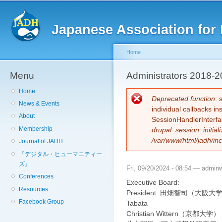
Sk
ma
Japanese Association for 
co
Home
Menu
You are here
Administrators 2018-
Home
Error message
Deprecated function
: 
News & Events
individual callbacks i
About
SessionHandlerInterfa
Membership
drupal_session_initiali
/var/www/html/jadh/inc
Journal of JADH
『デジタル・ヒューマニティー
ズ』
Fri, 09/20/2024 - 08:54 —
admin
Conferences
Executive Board:
Resources
President: 田畑智司（大阪大学） 
Facebook Group
Tabata
Christian Wittern（京都大学）